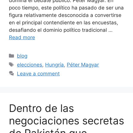
domina el debate público: Péter Magyar. En
poco tiempo, este político ha pasado de ser una
figura relativamente desconocida a convertirse
en el principal contendiente en las encuestas,
desafiando el dominio político tradicional …
Read more
Categories
blog
Tags
elecciones
,
Hungría
,
Péter Magyar
Leave a comment
Dentro de las
negociaciones secretas
de Pakistán que