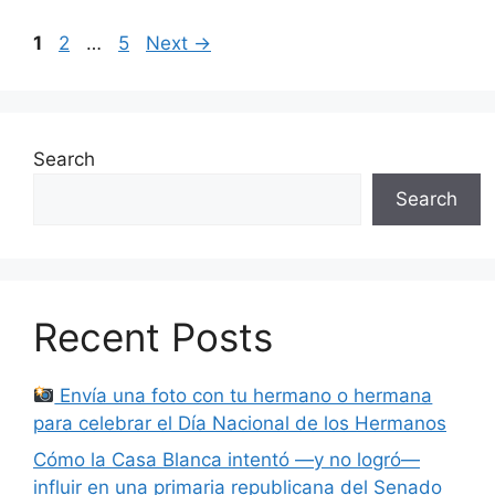
Page
Page
Page
1
2
…
5
Next
→
Search
Search
Recent Posts
Envía una foto con tu hermano o hermana
para celebrar el Día Nacional de los Hermanos
Cómo la Casa Blanca intentó —y no logró—
influir en una primaria republicana del Senado