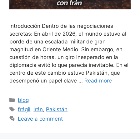
Introducción Dentro de las negociaciones
secretas: En abril de 2026, el mundo estuvo al
borde de una escalada militar de gran
magnitud en Oriente Medio. Sin embargo, en
cuestión de horas, un giro inesperado en la
diplomacia evitó lo que parecía inevitable. En el
centro de este cambio estuvo Pakistán, que
desempeñó un papel clave …
Read more
Categories
blog
Tags
frágil
,
Irán
,
Pakistán
Leave a comment