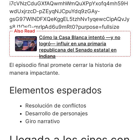
Cómo la Casa Blanca intentó —y no
logró— influir en una primaria
republicana del Senado estatal en
Indiana
El episodio final promete cerrar la historia de
manera impactante.
Elementos esperados
Resolución de conflictos
Desarrollo de personajes
Giro narrativo
Llegada a los cines con