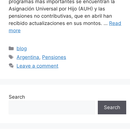
programas más importantes se encuentran la
Asignación Universal por Hijo (AUH) y las
pensiones no contributivas, que en abril han
recibido actualizaciones en sus montos. …
Read
more
Categories
blog
Tags
Argentina
,
Pensiones
Leave a comment
Search
Search